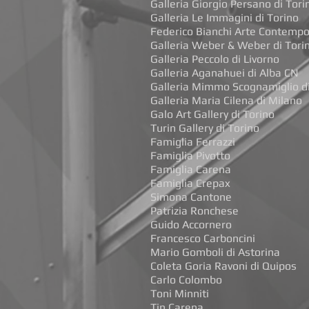
Galleria Giorgio Persano di Tori
Galleria Le Immagini di Torino
Federico Bianchi Arte Contempo
Galleria Weber & Weber di Tori
Galleria Peccolo di Livorno
Galleria Aganahuei di Alba CN
Galleria Mimmo Scognamiglio di
Galleria Maria Cilena di Milano
Galo Art Gallery di Torino
Turin Gallery di Torino
Famiglia Ferrazzi
Famiglia Pivotto
Famiglia Carena
Famiglia Crepax
Simona Cantone
Patrizia Ronchese
Guido Accornero
Francesco Carboncini
Mario Gomboli di Astorina
Coleta Goria Ravoni di Quipos
Carlo Colombo
Toni Minniti
Tin Carena