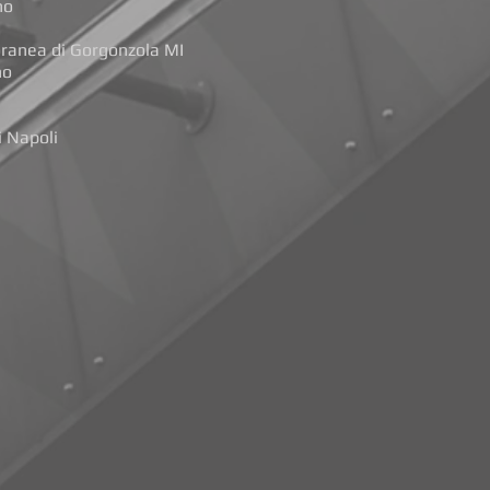
no
ranea di Gorgonzola MI
no
 Napoli