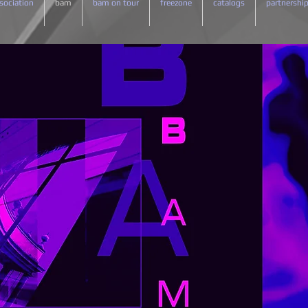
sociation
bam
bam on tour
freezone
catalogs
partnershi