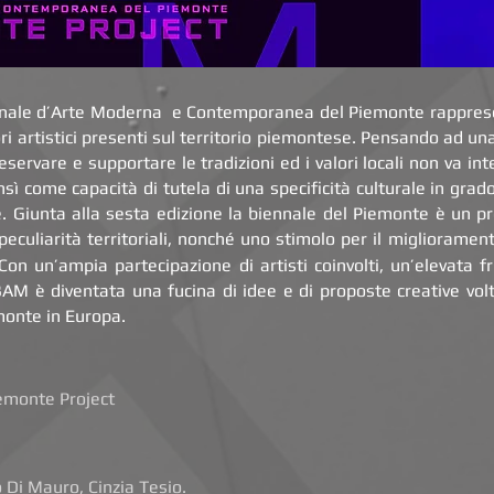
ennale d’Arte Moderna e Contemporanea del Piemonte rappre
ori artistici presenti sul territorio piemontese. Pensando ad u
reservare e supportare le tradizioni ed i valori locali non va 
sì come capacità di tutela di una specificità culturale in grado
. Giunta alla sesta edizione la biennale del Piemonte è un p
 peculiarità territoriali, nonché uno stimolo per il migliorament
Con un’ampia partecipazione di artisti coinvolti, un’elevata f
AM è diventata una fucina di idee e di proposte creative volt
monte in Europa.
iemonte Project
Di Mauro, Cinzia Tesio.