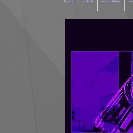
home
artists
exhibitions
as