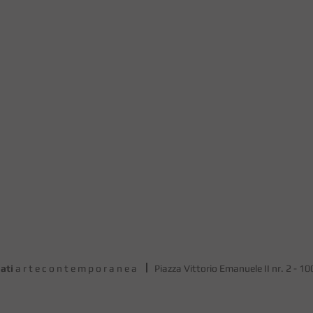
ati
a r t e c o n t e m p o r a n e a
Piazza Vittorio Emanuele II nr. 2 - 1