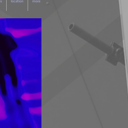
ps
location
more