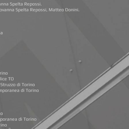
anna Spelta Repossi.
ovanna Spelta Repossi, Matteo Donini.
ia
rino
lice TO
 Struzzo di Torino
mporanea di Torino
no
poranea di Torino
rino