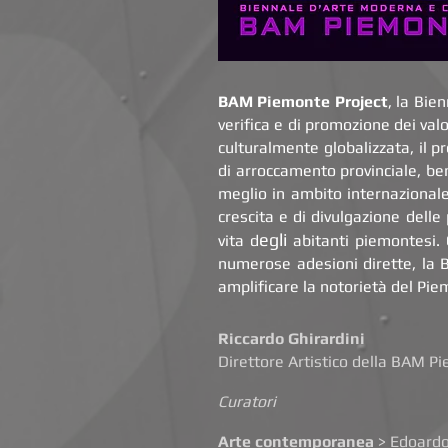
BAM Piemonte Project
, la Bi
verifica e di promozione dei val
culturalmente globalizzata, il p
di arroccamento provinciale, ben
meglio in ambito internazionale
crescita e di divulgazione delle
egli
vita d
abitanti piemontesi. 
numerose adesioni dirette, la B
amplificare la notorietà del Pie
Riccardo Ghirardini
Direttore Artistico della BAM P
Curatori
Arte contemporanea
> Edoardo 