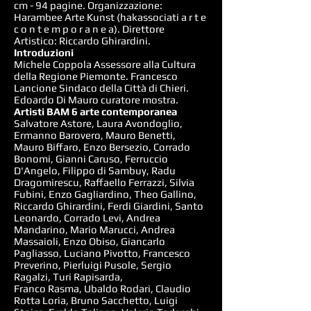
cm - 94 pagine. Organizzazione:
Harambee Arte Kunst (hakassociati a r t e
c o n t e m p o r a n e a). Direttore
Artistico: Riccardo Ghirardini.
Introduzioni
Michele Coppola Assessore alla Cultura
della Regione Piemonte. Francesco
Lancione Sindaco della Città di Chieri.
Edoardo Di Mauro curatore mostra.
Artisti BAM 6 arte contemporanea
Salvatore Astore, Laura Avondoglio,
Ermanno Barovero, Mauro Benetti,
Mauro Biffaro, Enzo Bersezio, Corrado
Bonomi, Gianni Caruso, Ferruccio
D'Angelo, Filippo di Sambuy, Radu
Dragomirescu, Raffaello Ferrazzi, Silvia
Fubini, Enzo Gagliardino, Theo Gallino,
Riccardo Ghirardini, Ferdi Giardini, Santo
Leonardo, Corrado Levi, Andrea
Mandarino, Mario Marucci, Andrea
Massaioli, Enzo Obiso, Giancarlo
Pagliasso, Luciano Pivotto, Francesco
Preverino, Pierluigi Pusole, Sergio
Ragalzi, Turi Rapisarda,
Franco Rasma, Ubaldo Rodari, Claudio
Rotta Loria, Bruno Sacchetto, Luigi