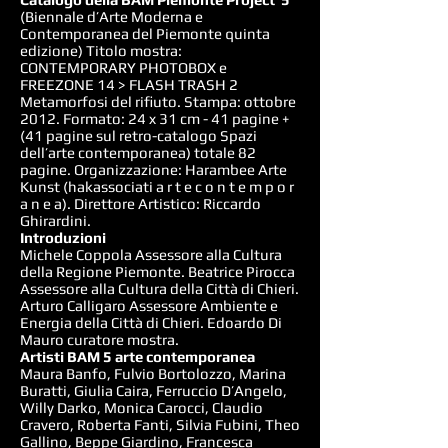
(Biennale d’Arte Moderna e
Contemporanea del Piemonte quinta
edizione) Titolo mostra:
CONTEMPORARY PHOTOBOX e
FREEZONE 14 > FLASH TRASH 2
Metamorfosi del rifiuto. Stampa: ottobre
2012. Formato: 24 x 31 cm - 41 pagine +
(41 pagine sul retro-catalogo Spazi
dell’arte contemporanea) totale 82
pagine. Organizzazione: Harambee Arte
Kunst (hakassociati a r t e c o n t e m p o r
a n e a). Direttore Artistico: Riccardo
Ghirardini.
Introduzioni
Michele Coppola Assessore alla Cultura
della Regione Piemonte. Beatrice Pirocca
Assessore alla Cultura della Città di Chieri.
Arturo Calligaro Assessore Ambiente e
Energia della Città di Chieri. Edoardo Di
Mauro curatore mostra.
Artisti BAM 5 arte contemporanea
Maura Banfo, Fulvio Bortolozzo, Marina
Buratti, Giulia Caira, Ferruccio D’Angelo,
Willy Darko, Monica Carocci, Claudio
Cravero, Roberta Fanti, Silvia Fubini, Theo
Gallino, Beppe Giardino, Francesca